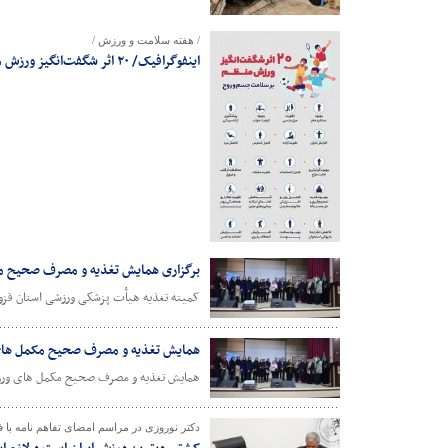
/ هفته سلامت و ورزش /
اینفوگرافیک/ ۲۰ اثر شگفت‌انگیز ورزش منظم بر سلامت جسم و روح
برگزاری همایش تغذیه و مصرف صحیح م
کمیته تغذیه هیأت پزشکی ورزشی استان قزو
همایش تغذیه و مصرف صحیح مکمل های
همایش تغذیه و مصرف صحیح مکمل های ورزشی امروز چهارشنبه 30 اردیبهشت توسط هیأ
دکتر نوروزی در مراسم امضای تفاهم نامه با 