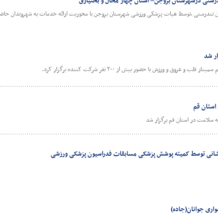
درستی درشهرستان بروجن– استان چهار محال و بختیاری
ن تندرستی ،توسط هیات پزشکی ورزشی شهرستان بروجن با محوریت ارائه خدمات به شهروندان حاضر
ار شد
وق و ورزش با حضور بیش از ۲۰۰ نفر شرکت کننده برگزار کرد.
استان قم
 سلامت در استان قم برگزار شد
انی توسط کمیته پوشش پزشکی مسابقات فدراسیون پزشکی ورزشی
اری جوانان(جاده)