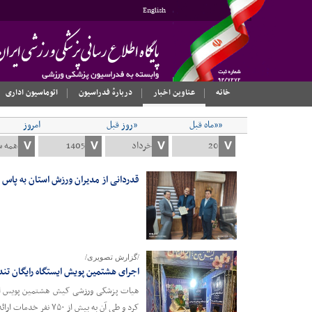
English
خانه
عناوین اخبار
دربارهٔ فدراسیون
اتوماسیون اداری
««ماه قبل
«روز قبل
امروز
قدردانی از مدیران ورزش استان به پاس
/گزارش تصویری/
اجرای هشتمین پویش ایستگاه رایگان تندرستی و ار
کرد و طی آن به بیش از ۷۵۰ نفر خدمات ارائه داد.