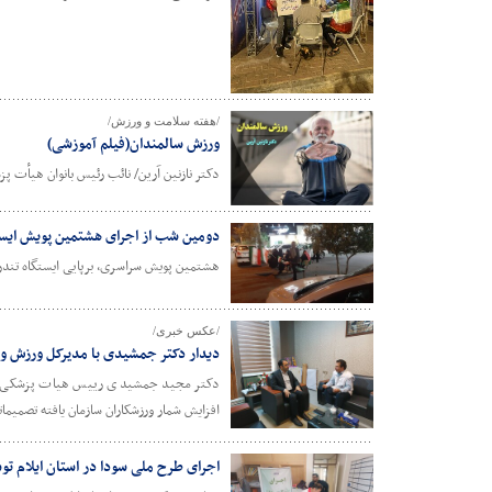
/هفته سلامت و ورزش/
ورزش سالمندان(فیلم آموزشی)
دکتر نازنین آرین/ نائب رئیس بانوان هیأت 
دومین شب از اجرای هشتمین پویش ایستگ
هشتمین پویش سراسری، برپایی ایستگاه تندر
/عکس خبری/
دیدار دکتر جمشیدی با مدیرکل ورزش و ج
دکتر مجید جمشیدی رییس هیات پزشکی ورزش
افزایش شمار ورزشکاران سازمان یافته تصمیمات
اجرای طرح ملی سودا در استان ایلام 