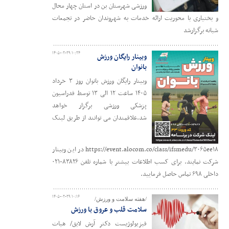
ورزشی شهرستان بن در استان چهار محال
و بختیاری با محوریت ارائه خدمات به شهروندان حاضر در تجمعات
شبانه برگزارشد
۱۴۰۵-۰۲-۲۹ ۱۰:۲۴
وبینار رایگان ورزش
بانوان
وبینار رایگان ورزش بانوان روز ۳ خرداد
۱۴۰۵ ساعت ۱۲ الی ۱۳ توسط فدراسیون
پزشکی ورزشی برگزار خواهد
شد.علاقمندان می توانند از طریق لینک
https://event.alocom.co/class/ifsmedu/۳۰۶۵ee۱۸ در این وبینار
شرکت نمایند. برای کسب اطلاعات بیشتر با شماره تلفن ۸۳۸۲۶-۰۲۱
داخلی ۶۹۸ تماس حاصل فرمایید.
۱۴۰۵-۰۲-۲۹ ۱۰:۱۶
/هفته سلامت و ورزش/
سلامت قلب و عروق با ورزش
فیزیولوژیست دکتر آرش لایق/ هیات