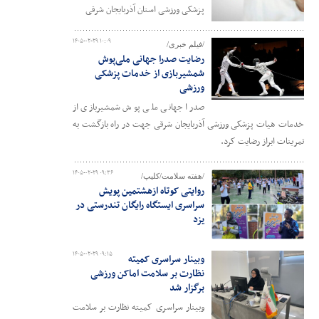
پزشکی ورزشی استان آذربایجان شرقی
۱۴۰۵-۰۲-۲۹ ۱۰:۰۹
/فیلم خبری/
رضایت صدرا جهانی ملی‌پوش
شمشیربازی از خدمات پزشکی
ورزشی
صدرا جهانی ملی پوش شمشیربازی از
خدمات هیات پزشکی ورزشی آذربایجان شرقی جهت در راه بازگشت به
تمرینات ابراز رضایت کرد.
۱۴۰۵-۰۲-۲۹ ۰۹:۳۶
/هفته سلامت/کلیپ/
روایتی کوتاه ازهشتمین پویش
سراسری ایستگاه رایگان تندرستی در
یزد
۱۴۰۵-۰۲-۲۹ ۰۹:۱۵
وبینار سراسری کمیته
نظارت بر سلامت اماکن ورزشی
برگزار شد
وبینار سراسری کمیته نظارت بر سلامت