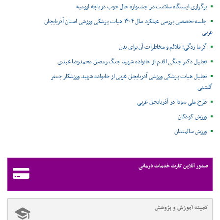
برگزاری ایستگاه سلامت در جشنواره حال خوب دریاچه ارومیه
جلسه تخصصی بررسی عملکرد سال ۱۴۰۴ هیات پزشکی ورزشی استان آذربایجان
غربی
گرما زدگی؛ علائم و مخاطرات آن برای بدن
تجلیل دکتر جنگی اقدم از خانواده شهید جنگ رمضان محمدرضا عبدی
تجلیل هیات پزشکی ورزشی آذربایجان غربی از خانواده شهید ورزشکار جعفر
گلشنی
طرح ملی سودا در آذربایجان غربی
ورزش کودکان
ورزش سالمندان
صدور آنلاین کارت خدمات درمانی
کمیته آموزش و پژوهش